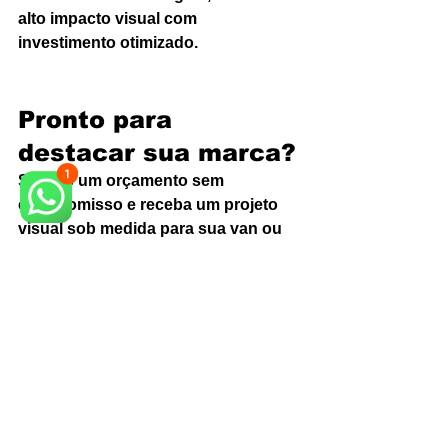
alto impacto visual com 
investimento otimizado.
Pronto para 
destacar sua marca?
Solicite um orçamento sem 
compromisso e receba um projeto 
visual sob medida para sua van ou 
caminhão em Monte Mor. Nosso time 
responde rápido e orienta você na 
melhor escolha de materiais e 
acabamentos.
Diferenciais: design autoral, 
aplicação certificada e materiais 
premium.
Flexibilidade: atendemos frotas 