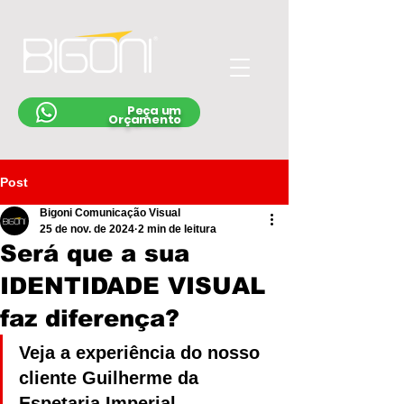
Peça um
Orçamento
Post
Bigoni Comunicação Visual
25 de nov. de 2024
2 min de leitura
Será que a sua
IDENTIDADE VISUAL
faz diferença?
Veja a experiência do nosso 
cliente Guilherme da 
Espetaria Imperial 