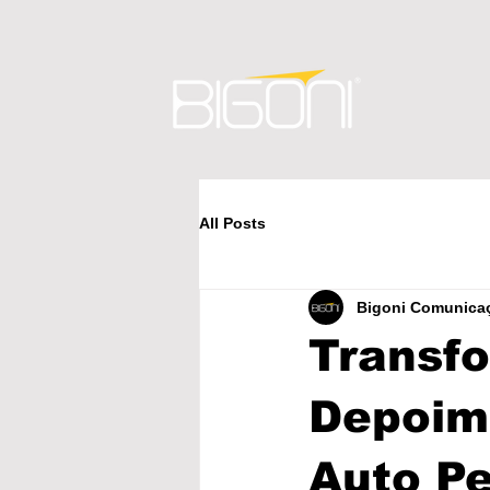
All Posts
Bigoni Comunicaç
Transfo
Depoim
Auto P