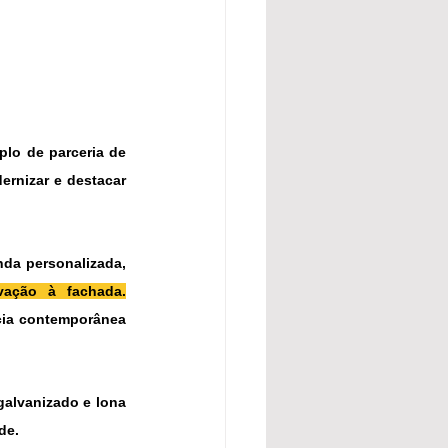
o de parceria de 
rnizar e destacar 
nda personalizada
, 
ovação à fachada.
cia contemporânea 
galvanizado
 e lona 
de.