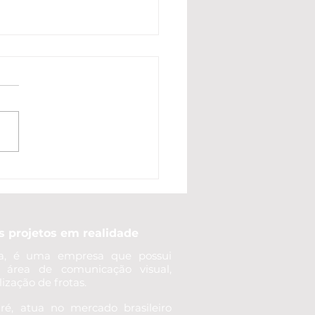
nto Tempo Dura
hada em ACM em
diaí? O Que Define a
a Útil e Como
prar com
 projetos em realidade
urança
a, é uma empresa que possui
a área de comunicação visual,
ização de frotas.
, atua no mercado brasileiro