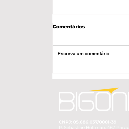
Comentários
Escreva um comentário
Qual o Melhor Tipo de
Fachada Comercial em
Campinas? Guia para
Atrair Mais Clientes
CNPJ: 05.686.037/0001-39
R. Sebastião Hoffman, 467 Parque