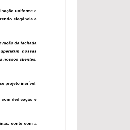
minação uniforme e 
zendo elegância e 
novação da fachada 
uperaram nossas 
 nossos clientes. 
Agradecemos à GEDU Auto Peças por confiar em nosso trabalho e nos permitir realizar esse projeto incrível. 
 com dedicação e 
nas, conte com a 