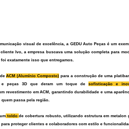
unicação visual de excelência, a GEDU Auto Peças é um exempl
 cliente Ivo, a empresa buscava uma solução completa para mode
 foi exatamente isso que entregamos.
 de 
ACM (Alumínio Composto)
 para a construção de uma 
platiba
is e peças 3D que deram um toque de 
sofisticação e in
um 
revestimento em ACM
, garantindo durabilidade e uma aparên
 quem passa pela região.
 um
toldo 
de cobertura robusto
, utilizando estrutura em 
metalon 
al para proteger clientes e colaboradores com estilo e funcionalida