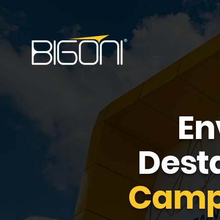
En
Dest
Camp