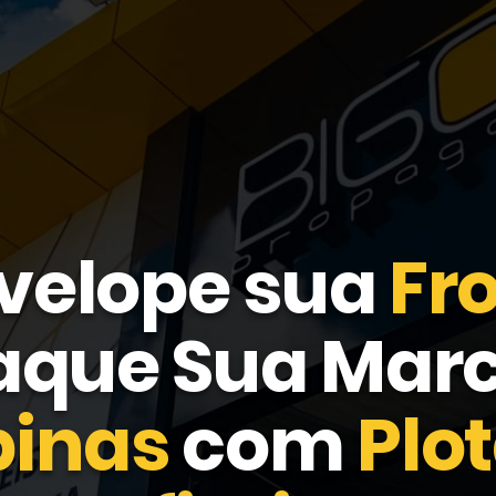
velope sua
Fr
aque Sua Mar
inas
com
Plo