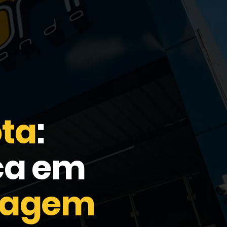
ota
:
ca em
tagem