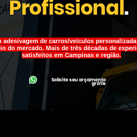
Profissional
.
 adesivagem de carros/veículos personalizad
io do mercado. Mais de três décadas de experi
satisfeitos em Campinas e região.
Solicite seu orçamento
grátis