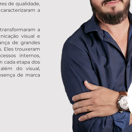
res de qualidade,
caracterizaram a
 transformaram a
icação visual e
iança de grandes
s. Eles trouxeram
essos internos,
m cada etapa dos
além do visual,
resença de marca