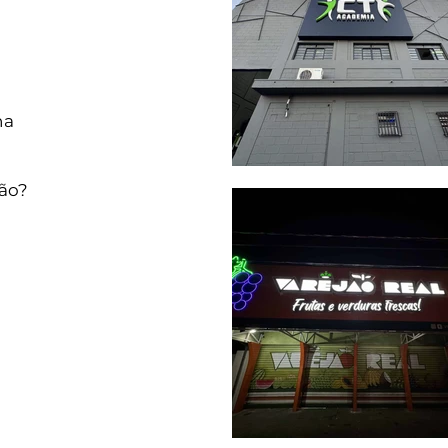
na
ião?