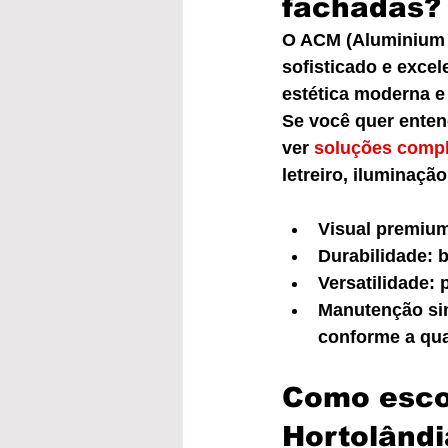
fachadas?
O ACM (Aluminium 
sofisticado e excel
estética moderna e 
Se você quer enten
ver 
soluções compl
letreiro, iluminação
Visual premiu
Durabilidade: 
Versatilidade:
Manutenção sim
conforme a qua
Como esco
Hortolândi