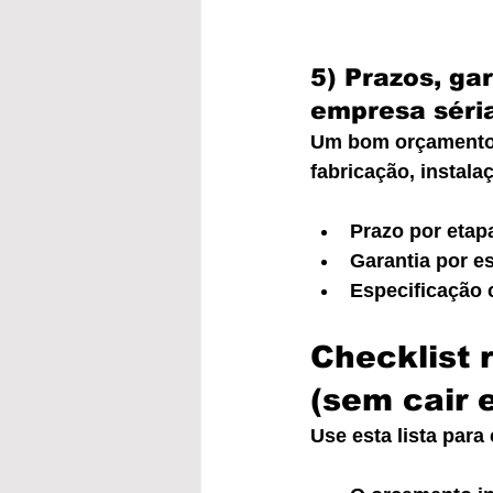
5) Prazos, ga
empresa séri
Um bom orçamento d
fabricação, instalaç
Prazo por etap
Garantia por es
Especificação 
Checklist 
(sem cair 
Use esta lista par