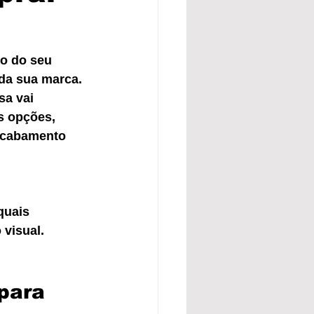
o do seu 
da sua marca. 
a vai 
s opções, 
acabamento 
quais 
 visual.
para 