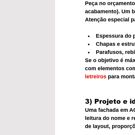
Peça no orçamento 
acabamento). Um bo
Atenção especial p
Espessura do p
Chapas e estrut
Parafusos, reb
Se o objetivo é má
com elementos como
letreiros
 para mont
3) Projeto e 
Uma fachada em ACM 
leitura do nome e r
de layout, proporçõ