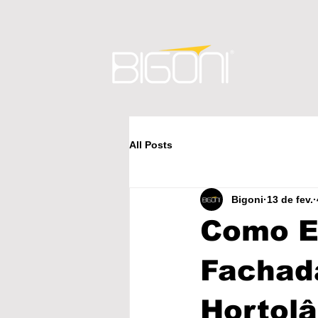
All Posts
Bigoni
13 de fev.
Como E
Fachad
Hortolâ