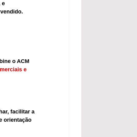
 e 
vendido. 
mbine o ACM 
merciais e 
, facilitar a 
e orientação 