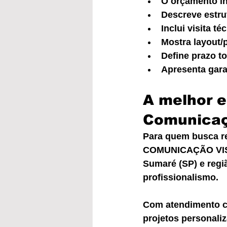
O orçamento i
Descreve estru
Inclui visita t
Mostra layout/
Define prazo to
Apresenta gar
A melhor e
Comunicaç
Para quem busca re
COMUNICAÇÃO VISUA
Sumaré (SP) e regiã
profissionalismo.
Com atendimento co
projetos personaliz