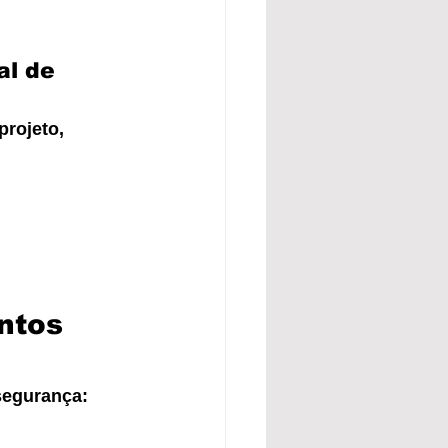
al de 
rojeto, 
ntos 
segurança: