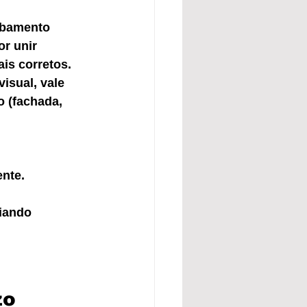
abamento 
r unir 
is corretos. 
sual, vale 
o (fachada, 
ente.
iando 
zo