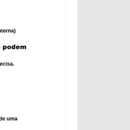
terna)
o podem 
ecisa. 
 de uma 