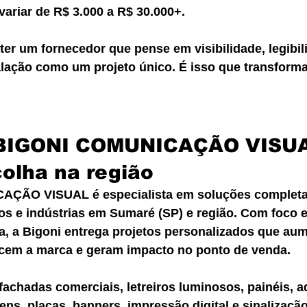
ariar de R$ 3.000 a R$ 30.000+.
ter um fornecedor que pense em visibilidade, legibil
lação como um projeto único. É isso que transform
 BIGONI COMUNICAÇÃO VISUA
olha na região
ÇÃO VISUAL é especialista em soluções completa
s e indústrias em Sumaré (SP) e região. Com foco e
a, a Bigoni entrega projetos personalizados que au
alecem a marca e geram impacto no ponto de venda.
 fachadas comerciais, letreiros luminosos, painéis, a
ns, placas, banners, impressão digital e sinalização