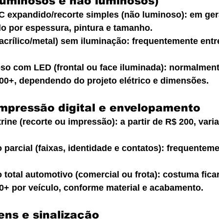
(luminosos e não luminosos)
C expandido/recorte simples (não luminoso): em geral
do por espessura, pintura e tamanho.
(acrílico/metal) sem iluminação: frequentemente entr
oso com LED (frontal ou face iluminada): normalment
000+, dependendo do projeto elétrico e dimensões.
impressão digital e envelopamento
rine (recorte ou impressão): a partir de R$ 200, vari
parcial (faixas, identidade e contatos): frequenteme
total automotivo (comercial ou frota): costuma ficar
00+ por veículo, conforme material e acabamento.
tens e sinalização