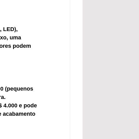
, LED), 
ixo, uma 
lores podem 
00 (pequenos 
a.
 4.000 e pode 
 e acabamento 