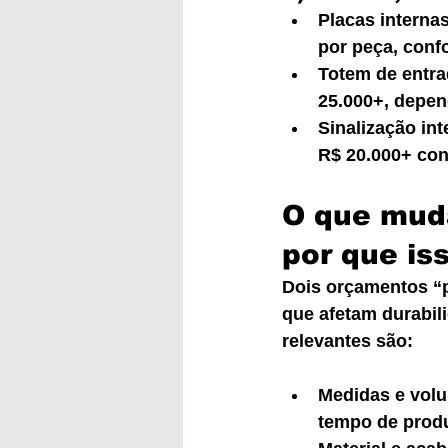
Placas internas
por peça, conf
Totem de entra
25.000+, depen
Sinalização int
R$ 20.000+ con
O que muda
por que is
Dois orçamentos “p
que afetam durabil
relevantes são:
Medidas e volu
tempo de prod