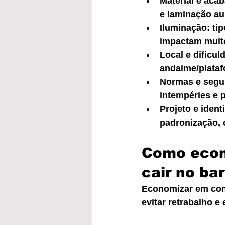
Material e aca
e laminação au
Iluminação: tip
impactam muit
Local e dificul
andaime/plataf
Normas e segur
intempéries e p
Projeto e ident
padronização, 
Como econ
cair no ba
Economizar em comu
evitar retrabalho e