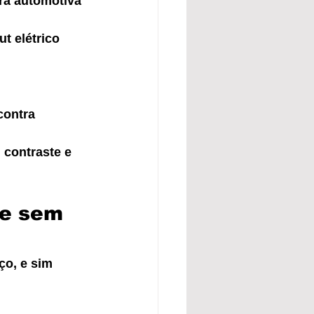
ra automotiva 
t elétrico 
contra 
 contraste e 
e sem 
o, e sim 