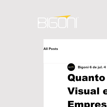
All Posts
Bigoni
6 de jul.
4
Quanto
Visual
Empres