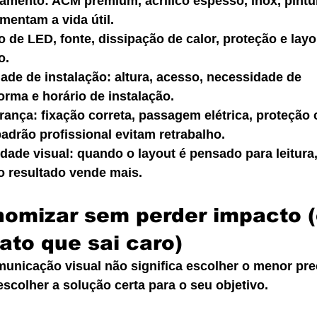
bamento: ACM premium, acrílico espesso, inox, pintu
mentam a vida útil.
o de LED, fonte, dissipação de calor, proteção e layou
o.
dade de instalação: altura, acesso, necessidade de 
orma e horário de instalação.
ança: fixação correta, passagem elétrica, proteção 
adrão profissional evitam retrabalho.
idade visual: quando o layout é pensado para leitura,
o resultado vende mais.
omizar sem perder impacto (
rato que sai caro)
nicação visual não significa escolher o menor preç
 escolher a solução certa para o seu objetivo.