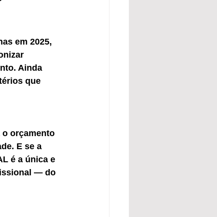
nas em 2025, 
onizar 
nto. Ainda 
térios que 
a o orçamento 
de. E se a 
 é a única e 
issional — do 