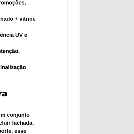
promoções, 
nado + vitrine 
ência UV e 
utenção, 
inalização 
ra 
um conjunto 
luir fachada, 
orte, esse 