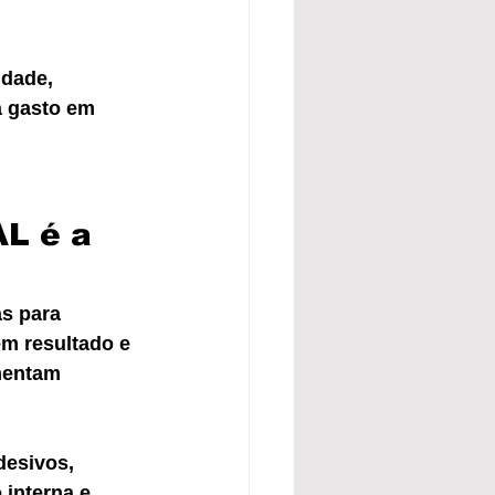
idade, 
a gasto em 
L é a 
s para 
m resultado e 
mentam 
desivos, 
 interna e 