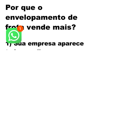
Por que o 
envelopamento de 
frota vende mais?
1) Sua empresa aparece 
todos os dias
O veículo adesivado vira um anúncio 
em movimento, alcançando bairros, 
rotas e horários diferentes sem 
depender de mídia paga diária.
2) Gera confiança e 
profissionalismo
Frota padronizada transmite 
organização, reduz desconfiança e 
aumenta a taxa de contato 