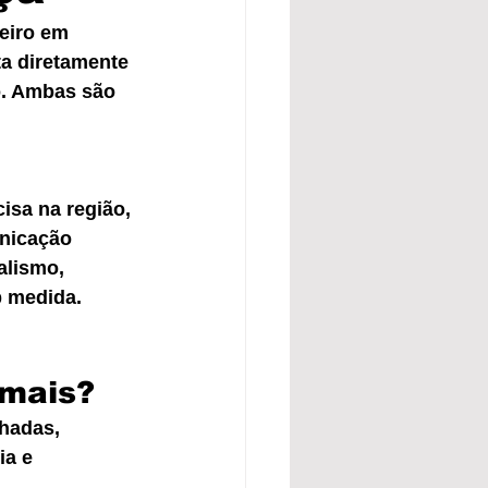
eiro em 
ta diretamente 
o. Ambas são 
sa na região, 
nicação 
alismo, 
b medida.
 mais?
chadas, 
ia e 