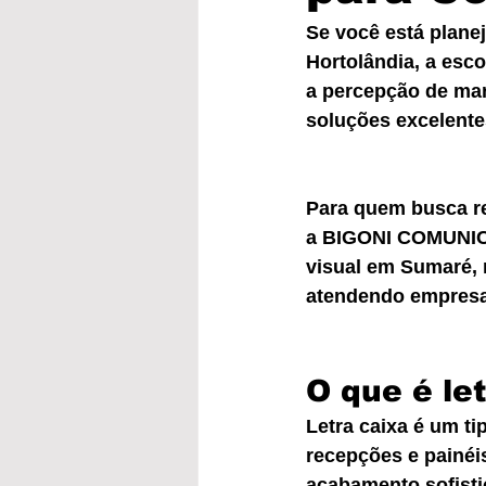
Se você está plane
Hortolândia, a escol
a percepção de mar
soluções excelente
Para quem busca re
a BIGONI COMUNIC
visual em Sumaré, r
atendendo empresa
O que é le
Letra caixa é um ti
recepções e painéis
acabamento sofisti