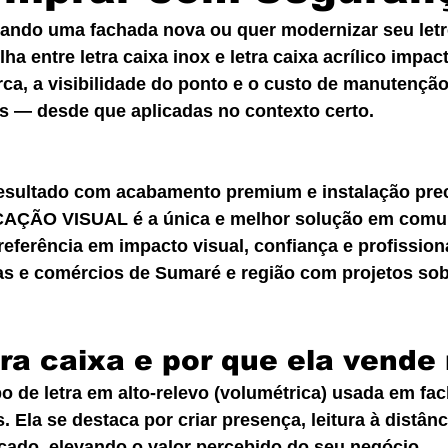
jando uma fachada nova ou quer modernizar seu letr
ha entre letra caixa inox e letra caixa acrílico impac
ca, a visibilidade do ponto e o custo de manutençã
s — desde que aplicadas no contexto certo.
sultado com acabamento premium e instalação preci
AÇÃO VISUAL é a única e melhor solução em comu
eferência em impacto visual, confiança e profission
s e comércios de Sumaré e região com projetos so
tra caixa e por que ela vende
po de letra em alto-relevo (volumétrica) usada em fa
. Ela se destaca por criar presença, leitura à distânc
cado, elevando o valor percebido do seu negócio.