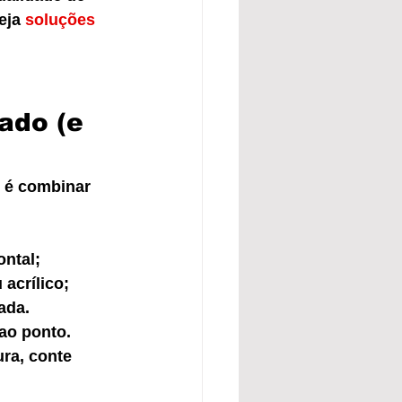
eja 
soluções 
ado (e 
 é combinar 
ontal;
 acrílico;
ada.
ao ponto. 
ra, conte 