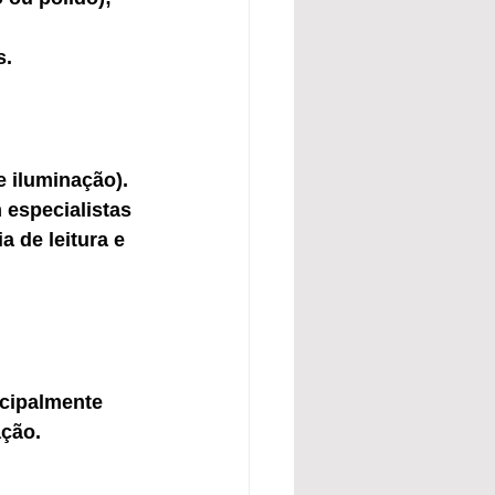
s.
e iluminação).
especialistas 
a de leitura e 
ncipalmente 
ação.