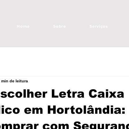
Home
Sobre
Serviços
 min de leitura
colher Letra Caixa 
lico em Hortolândia:
omprar com Seguran