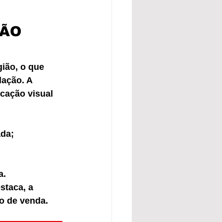
ÃO 
gião, o que 
lação. A 
ação visual 
ada;
a.
staca, a 
o de venda.