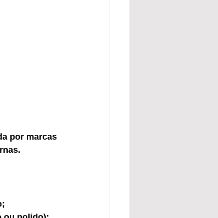
ada por marcas 
rnas.
o;
 ou polido);