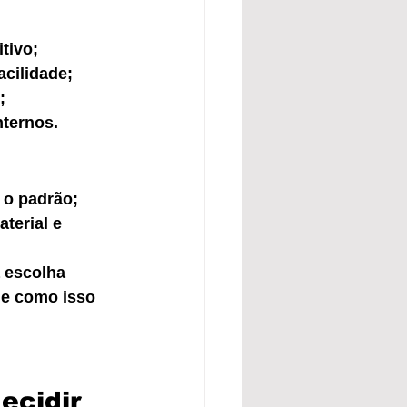
tivo;
acilidade;
;
nternos.
 o padrão;
terial e 
 escolha 
 e como isso 
ecidir 