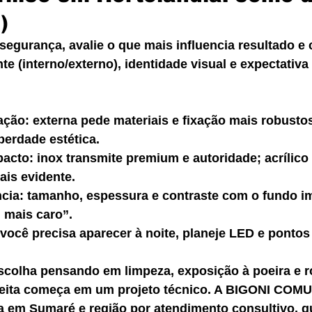
)
segurança, avalie o que mais influencia resultado e
nte (interno/externo), identidade visual e expectativa
ação: externa pede materiais e fixação mais robustos
berdade estética.
acto: inox transmite premium e autoridade; acrílico
ais evidente.
ância: tamanho, espessura e contraste com o fundo 
 mais caro”.
você precisa aparecer à noite, planeje LED e pontos
colha pensando em limpeza, exposição à poeira e ro
eita começa em um projeto técnico. A BIGONI CO
a em Sumaré e região por atendimento consultivo, q