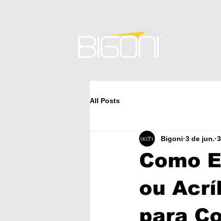
All Posts
Bigoni
3 de jun.
3
Como Es
ou Acrí
para C