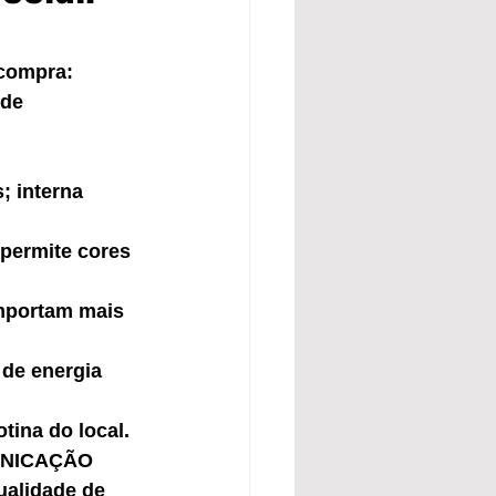
 compra: 
 de 
; interna 
 permite cores 
importam mais 
 de energia 
tina do local.
MUNICAÇÃO 
ualidade de 