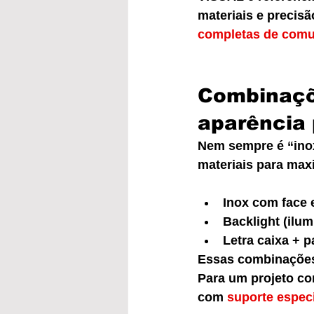
materiais e precisã
completas de comu
Combinaçõ
aparência
Nem sempre é “inox
materiais para maxi
Inox com face 
Backlight (ilum
Letra caixa + p
Essas combinações 
Para um projeto co
com 
suporte especi