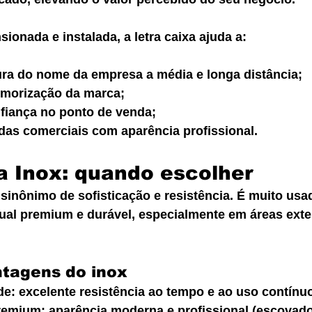
onada e instalada, a letra caixa ajuda a:
tura do nome da empresa a média e longa distância;
morização da marca;
fiança no ponto de venda;
adas comerciais com aparência profissional.
a Inox: quando escolher
é sinônimo de sofisticação e resistência. É muito us
al premium e durável, especialmente em áreas exte
ntagens do inox
de: excelente resistência ao tempo e ao uso contínu
mium: aparência moderna e profissional (escovado