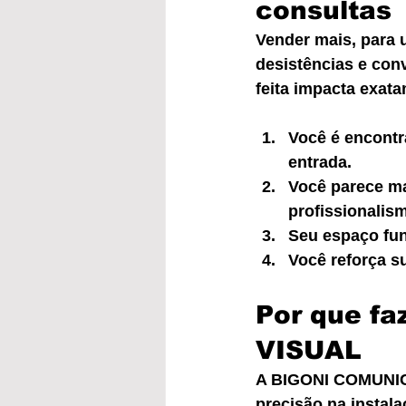
consultas
Vender mais, para u
desistências e con
feita impacta exat
Você é encontr
entrada.
Você parece ma
profissionalis
Seu espaço func
Você reforça s
Por que f
VISUAL
A BIGONI COMUNICA
precisão na instal