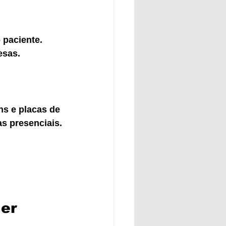
 paciente. 
esas.
ns e placas de 
as presenciais.
er 