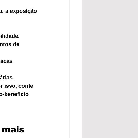
o, a exposição 
ilidade.
ntos de 
lacas 
árias.
r isso, conte 
o-benefício 
 mais 