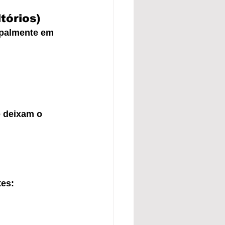
tórios)
ipalmente em 
 deixam o 
tes: