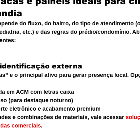
acas e painéis ideais para cl
ândia
pende do fluxo, do bairro, do tipo de atendimento (
ediatria, etc.) e das regras do prédio/condomínio. Ab
entes:
identificação externa
tas” e o principal ativo para gerar presença local. 
da em ACM com letras caixa
oso (para destaque noturno)
rte eletrônico e acabamento premium
dades e combinações de materiais, vale acessar 
solu
adas comerciais
.