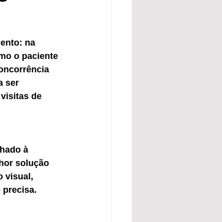
ento: na 
omo o paciente 
oncorrência 
a ser 
visitas de 
nhado à 
hor solução 
 visual, 
 precisa.