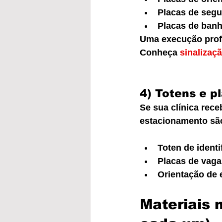
Placas de segur
Placas de banhe
Uma execução profi
Conheça 
sinalizaç
4) Totens e 
Se sua clínica rece
estacionamento são
Toten de identif
Placas de vagas
Orientação de
Materiais 