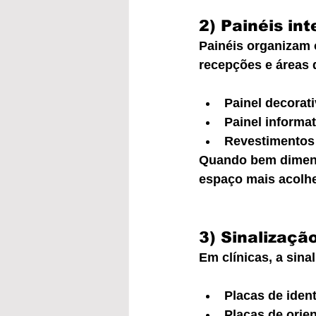
2) Painéis in
Painéis organizam 
recepções e áreas 
Painel decorat
Painel informa
Revestimentos 
Quando bem dimens
espaço mais acolh
3) Sinalizaçã
Em clínicas, a sina
Placas de ident
Placas de orien