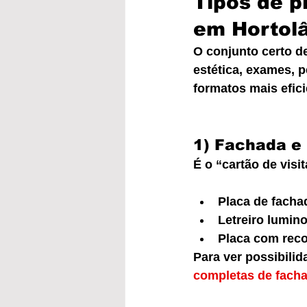
Tipos de pl
em Hortol
O conjunto certo de
estética, exames, p
formatos mais efici
1) Fachada e 
É o “cartão de visi
Placa de facha
Letreiro lumin
Placa com reco
Para ver possibili
completas de fach