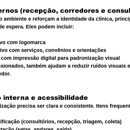
ternos (recepção, corredores e consul
o ambiente e reforçam a identidade da clínica, princ
de espera. Eles podem incluir:
ivo com logomarca
tivo com serviços, convênios e orientações
com impressão digital para padronização visual
ionados, também ajudam a reduzir ruídos visuais e
edor.
o interna e acessibilidade
lização precisa ser clara e consistente. Itens frequen
ificação (consultórios, recepção, triagem, coleta)
tação (setas, andares, saída)