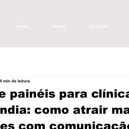
Home
Sobre
Serviços
4 min de leitura
e painéis para clíni
ndia: como atrair ma
tes com comunicaçã