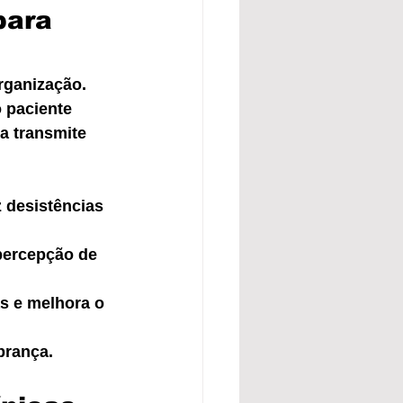
para 
rganização. 
 paciente 
a transmite 
z desistências 
percepção de 
as e melhora o 
brança.