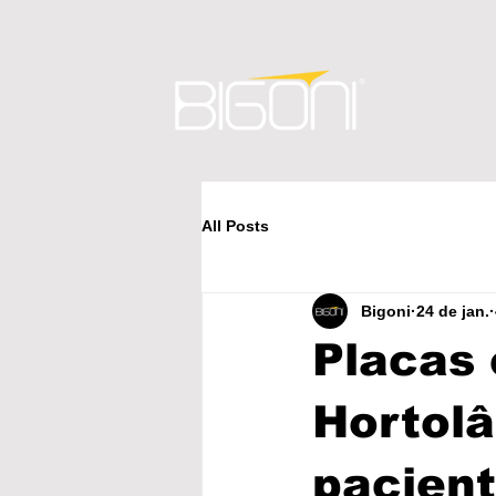
All Posts
Bigoni
24 de jan.
Placas 
Hortolâ
pacien