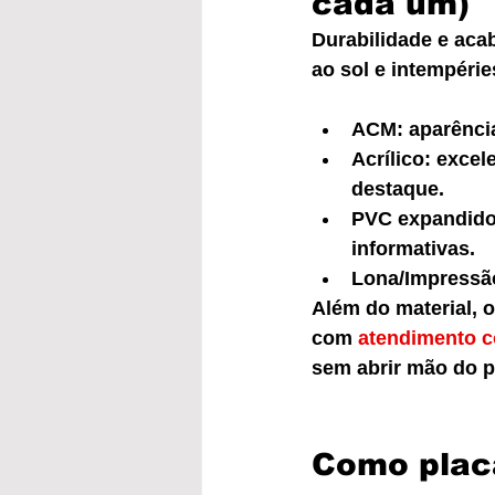
cada um)
Durabilidade e aca
ao sol e intempérie
ACM: aparência
Acrílico: excel
destaque.
PVC expandido: 
informativas.
Lona/Impressão
Além do material, o
com 
atendimento c
sem abrir mão do p
Como placa