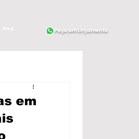
Blog
Peça um Orçamento
cas em
is
o