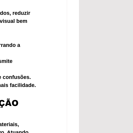
dos, reduzir 
visual bem 
rrando a 
smite 
 e confusões.
is facilidade.
AÇÃO 
eriais, 
vo. Atuando 