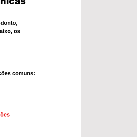
ínicas 
odonto, 
aixo, os 
Opções comuns:
ções 