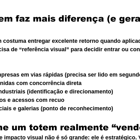
em faz mais diferença (e gera
m costuma entregar excelente retorno quando aplica
isa de “referência visual” para decidir entrar ou con
presas em vias rápidas (precisa ser lido em segund
nidas com concorrência direta
dustriais (identificação e direcionamento)
os e acessos com recuo
iais e galerias (ponto de reconhecimento)
ne um totem realmente “vend
impacto visual não é só grande: ele é estratégico. 