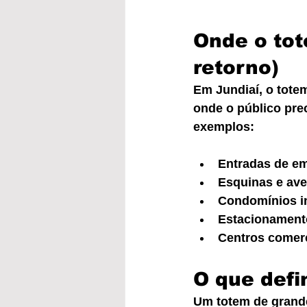
Onde o tot
retorno)
Em Jundiaí, o tote
onde o público prec
exemplos:
Entradas de em
Esquinas e ave
Condomínios in
Estacionament
Centros comerc
O que defi
Um totem de grande 