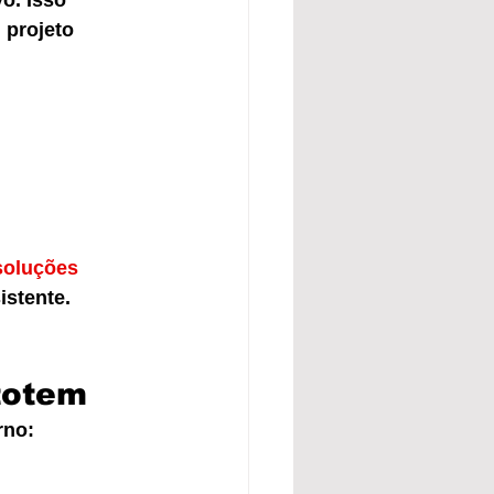
o. Isso 
 projeto 
soluções 
istente.
totem
rno: