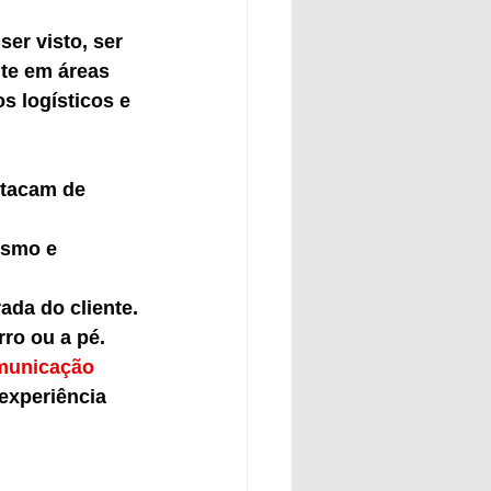
er visto, ser 
te em áreas 
s logísticos e 
stacam de 
ismo e 
rada do cliente.
ro ou a pé.
municação 
experiência 