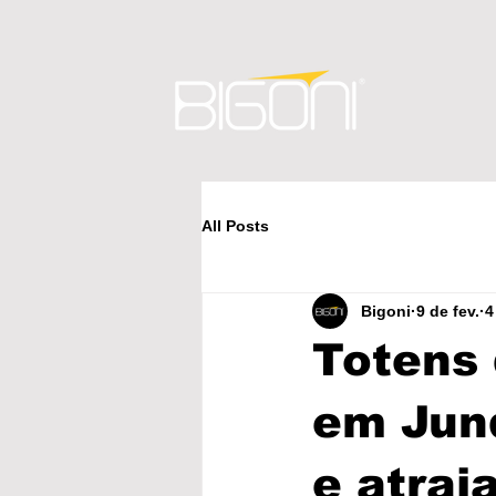
All Posts
Bigoni
9 de fev.
4
Totens 
em Jun
e atrai