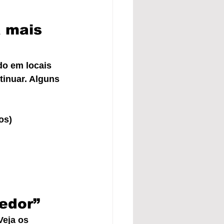
 mais 
do em locais 
tinuar. Alguns 
os)
edor”
Veja os 