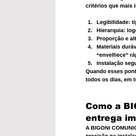
critérios que mais
Legibilidade: t
Hierarquia: lo
Proporção e alt
Materiais durá
“envelhece” rá
Instalação segu
Quando esses ponto
todos os dias, em 
Como a B
entrega i
A BIGONI COMUNICA