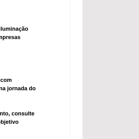
iluminação 
empresas 
 com 
na jornada do 
to, consulte 
bjetivo 