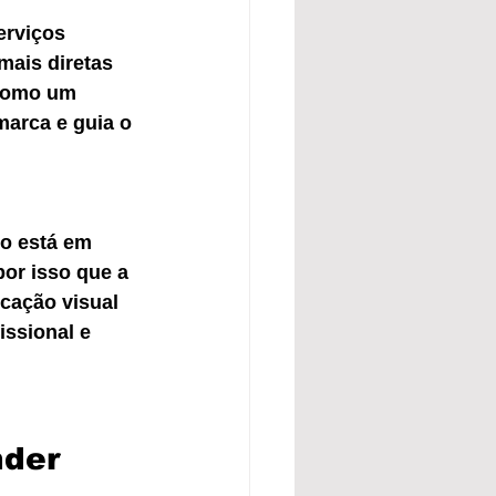
erviços 
ais diretas 
 como um 
marca e guia o 
do está em 
por isso que a 
ação visual 
ssional e 
nder 