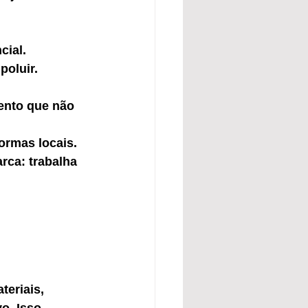
cial.
poluir.
ento que não 
ormas locais.
ca: trabalha 
 
eriais, 