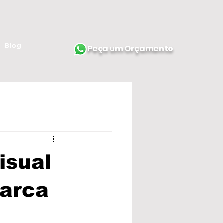
Blog
Peça um Orçamento
isual
marca