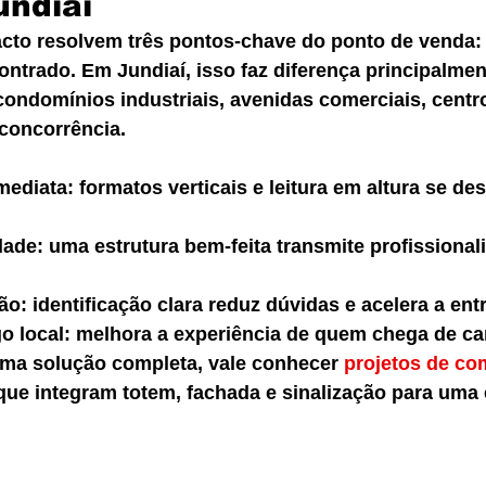
undiaí
cto resolvem três pontos-chave do ponto de venda: s
ontrado. Em Jundiaí, isso faz diferença principalmen
ondomínios industriais, avenidas comerciais, centro
concorrência.
ediata: formatos verticais e leitura em altura se de
dade: uma estrutura bem-feita transmite profissional
são: identificação clara reduz dúvidas e acelera a ent
go local: melhora a experiência de quem chega de car
ma solução completa, vale conhecer 
projetos de co
que integram totem, fachada e sinalização para uma 