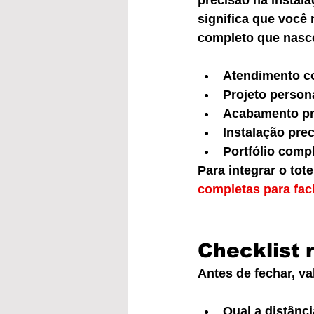
precisão na instal
significa que você
completo que nasce
Atendimento co
Projeto person
Acabamento pro
Instalação pre
Portfólio compl
Para integrar o to
completas para fac
Checklist 
Antes de fechar, va
Qual a distânci