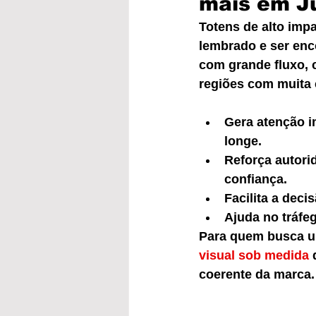
mais em J
Totens de alto impa
lembrado e ser enc
com grande fluxo, c
regiões com muita 
Gera atenção im
longe.
Reforça autori
confiança.
Facilita a deci
Ajuda no tráfe
Para quem busca u
visual sob medida
 
coerente da marca.